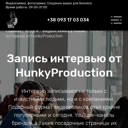
Видеосъемка, фотосъемка. Создание видео для бизнеса
Время работы: 09:00-21:00
+38 093 17 03 034
/
/
/
Запись
Главная
Услуги
Видеосъемка в Киеве
интервью от HunkyProduction
Запись интервью от
HunkyProduction
Интервью записывают не только с
известными людьми, но и с компаниями.
Подобный формат видеороликов стал крайне
популярными и сегодня. YouTube-каналы
брендов, а также посадочные страницы их