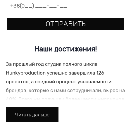
ОТПРАВИТЬ
Наши достижения!
За прошлый год студия полного цикла
Hunkyproduction успешно завершила 126
проектов, а средний процент узнаваемости
брендов, которые с нами сотрудничали, вырос на
40%. Всего мы получили более шести миллионов
просмотров роликов от целевой аудитории. Мы
Читать дальше
предлагаем вам
заказать качественные
интервью
и делимся этими цифрами. Они не