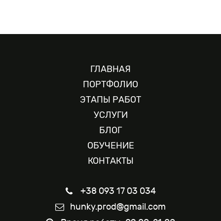
заоблачные, но дают понять, что вы усердно
работаем.
Заказать запись интервью от
HunkyProduction
ГЛАВНАЯ
Хотите
заказать запись интервью
от
ПОРТФОЛИО
Hunkyproduction? Нет ничего проще. Свяжитесь с
ЭТАПЫ РАБОТ
менеджером по телефону на сайте. Продвигайте
УСЛУГИ
свой бизнес через
видеосъемку
, а мы поможем с
БЛОГ
его созданием.
ОБУЧЕНИЕ
КОНТАКТЫ
+38 093 17 03 034
hunky.prod@gmail.com