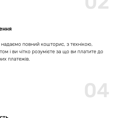
02
ення
 надаємо повний кошторис, з технікою,
том і ви чітко розумієте за що ви платите до
них платежів.
04
сть