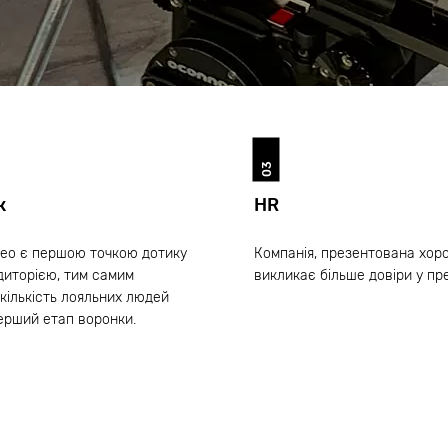
03
к
HR
део є першою точкою дотику
Компанія, презентована хор
диторією, тим самим
викликає більше довіри у п
кількість лояльних людей
ерший етап воронки.