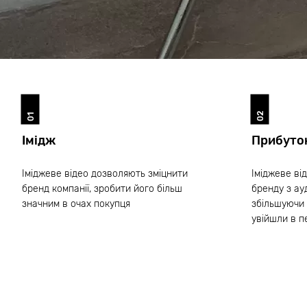
02
01
Імідж
Прибуто
Іміджеве відео дозволяють зміцнити
Іміджеве ві
бренд компанії, зробити його більш
бренду з ау
значним в очах покупця
збільшуючи 
увійшли в п