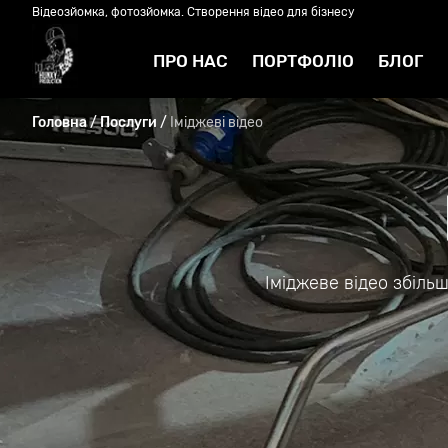
Відеозйомка, фотозйомка. Створення відео для бізнесу
ПРО НАС
ПОРТФОЛІО
БЛОГ
/
/
Іміджеві відео
Головна
Послуги
Іміджеве відео збіль