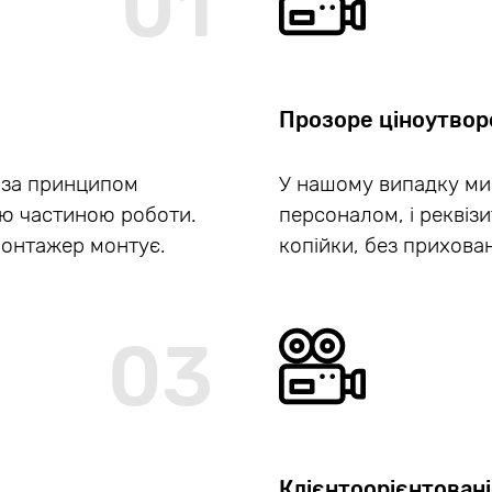
01
Прозоре ціноутвор
 за принципом
У нашому випадку ми
єю частиною роботи.
персоналом, і реквізи
монтажер монтує.
копійки, без прихова
03
Клієнтоорієнтовані