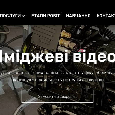
ПОСЛУГИ
ЕТАПИ РОБІТ
НАВЧАННЯ
КОНТАК
Іміджеві віде
шує конверсію інших ваших каналів трафіку, збільшує
підвищують лояльність поточних покупців
Замовити відеоролик